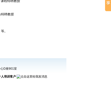
》课程特聘教授
会特聘教授
》
》
》等。
心D座901室
个人培训客户