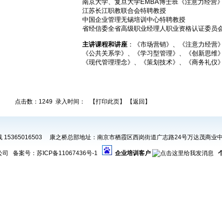
南京大学、复旦大学EMBA博士班《注意力经营
江苏长江职教联合会特聘教授
中国企业管理无锡培训中心特聘教授
省经信委全省高级职业经理人职业资格认证委员
主讲课程和讲座
：《市场营销》、《注意力经营
《公共关系学》、《学习型管理》、《创新思维
《现代管理理念》、《策划技术》、《商务礼仪
点击数：1249 录入时间：
【
打印此页
】 【
返回
】
 15365016503 康之桥总部地址：南京市栖霞区西岗街道广志路24号万达茂商业中
公司 备案号：
苏ICP备11067436号-1
企业培训客户