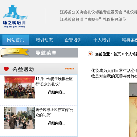
网站首页
培训动态
企管培训
个人培训
精典案
当前位置：
首页
>
个人培
化妆成为人们日常生活必
妆是对自我的完善与修饰
11月中旬扬子晚报社区
行“公众的礼仪”
详细内容...
扬子晚报社区行宣传“公
众的礼仪”
详细内容...